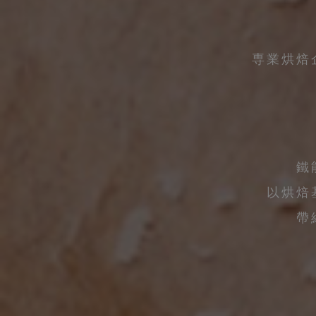
専業烘焙
鐵
以烘焙
帶