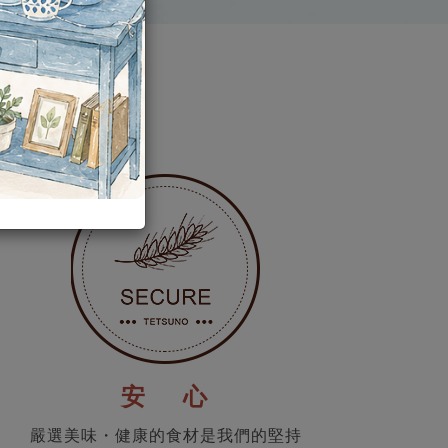
安 心
嚴選美味・健康的食材是我們的堅持
Highest standard and top quality is our goal