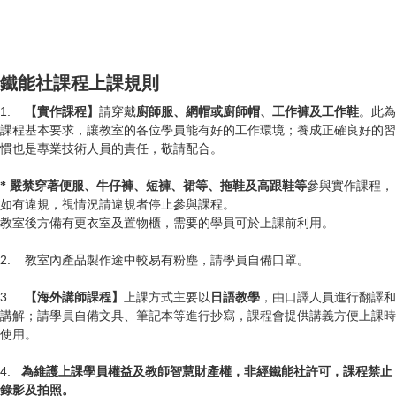
鐵能社課程上課規則
1.
請穿戴
。此為
【實作課程】
廚師服、網帽或廚師帽、工作褲及工作鞋
課程基本要求，讓教室的各位學員能有好的工作環境；養成正確良好的習
慣也是專業技術人員的責任，敬請配合。
參與實作課程，
* 嚴禁穿著便服、牛仔褲、短褲、裙等、拖鞋及高跟鞋等
如有違規，視情況請違規者停止參與課程。
教室後方備有更衣室及置物櫃，需要的學員可於上課前利用。
2. 教室內產品製作途中較易有粉塵，請學員自備口罩。
3.
上課方式主要以
，由口譯人員進行翻譯和
【海外講師課程】
日語教學
講解；請學員自備文具、筆記本等進行抄寫，課程會提供講義方便上課時
使用。
4.
為維護上課學員權益及教師智慧財產權，非經鐵能社許可，課程禁止
錄影及拍照。