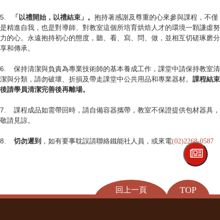
5.
抱持著感謝及尊重的心來參與課程，不僅
「以禮開始，以禮結束」。
是精進自我，也是對導師、對教室這個所培育烘焙人才的環境一顆謙虛努
力的心。永遠抱持初心的態度，聽、看、寫、問、做，並相互切磋琢磨分
享和傳承。
6. 保持清潔與負責為專業技術師的基本養成工作，課堂中請保持教室清
潔與分類，請勿破壞、折損及帶走課堂中公共用品和專業器材。
課程結束
後請學員清潔完善後再離場。
7. 課程成品如需帶回時，請自備容器攜帶，教室不保證提供包材器具，
敬請見諒。
8.
，如有要事耽誤請聯絡鐵能社人員，或來電
切勿遲到
(02)2268-0587
TOP
回上一頁