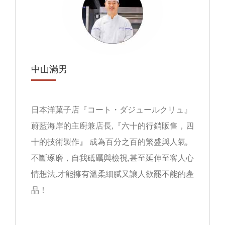
中山滿男
日本洋菓子店『コート・ダジュールクリュ』
蔚藍海岸的主廚兼店長,『六十的行銷販售，四
十的技術製作』 成為百分之百的繁盛與人氣,
不斷琢磨，自我砥礪與檢視,甚至延伸至客人心
情想法,才能擁有溫柔細膩又讓人欲罷不能的產
品！