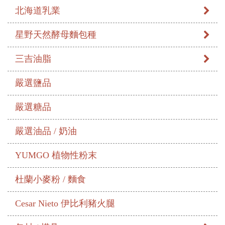
北海道乳業
星野天然酵母麵包種
三吉油脂
嚴選鹽品
嚴選糖品
嚴選油品 / 奶油
YUMGO 植物性粉末
杜蘭小麥粉 / 麵食
Cesar Nieto 伊比利豬火腿