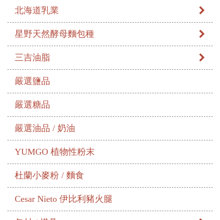
北海道乳業
星野天然酵母麵包種
三吉油脂
嚴選鹽品
嚴選糖品
嚴選油品 / 奶油
YUMGO 植物性粉末
杜蘭小麥粉 / 麵食
Cesar Nieto 伊比利豬火腿