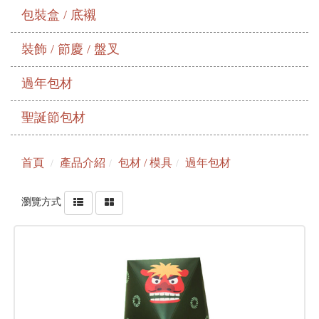
包裝盒 / 底襯
裝飾 / 節慶 / 盤叉
過年包材
聖誕節包材
首頁
產品介紹
包材 / 模具
過年包材
瀏覽方式