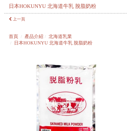
日本HOKUNYU 北海道牛乳 脫脂奶粉
上一頁
首頁
產品介紹
北海道乳業
日本HOKUNYU 北海道牛乳 脫脂奶粉