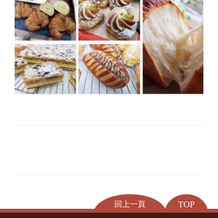
TOP
回上一頁