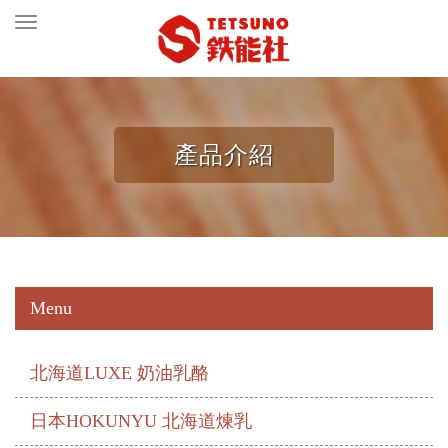
Toggle
navigation
產品介紹
Menu
北海道LUXE 奶油乳酪
日本HOKUNYU 北海道煉乳