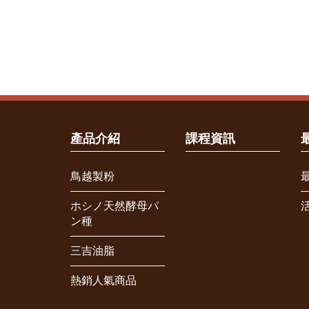
產品介紹
課程資訊
鳥越製粉
ホシノ天然酵母パ
ン種
三吉油脂
熱銷人氣商品