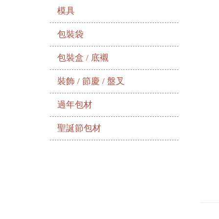
模具
包裝袋
包裝盒 / 底襯
裝飾 / 節慶 / 盤叉
過年包材
聖誕節包材