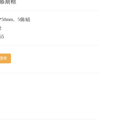
慕斯框
5*50mm。5個/組
2
65
價車