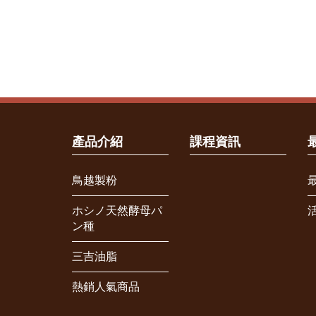
產品介紹
課程資訊
鳥越製粉
ホシノ天然酵母パ
ン種
三吉油脂
熱銷人氣商品