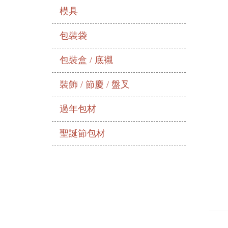
模具
包裝袋
包裝盒 / 底襯
裝飾 / 節慶 / 盤叉
過年包材
聖誕節包材