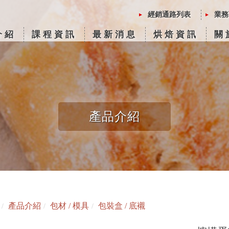
經銷通路列表
業務
介紹
課程資訊
最新消息
烘焙資訊
關
產品介紹
產品介紹
包材 / 模具
包裝盒 / 底襯