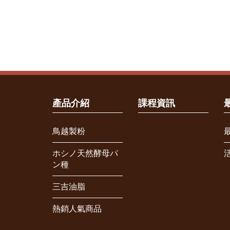
產品介紹
課程資訊
鳥越製粉
ホシノ天然酵母パ
ン種
三吉油脂
熱銷人氣商品