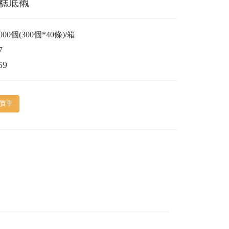
糕底襯
2000個(300個*40條)/箱
7
59
價車