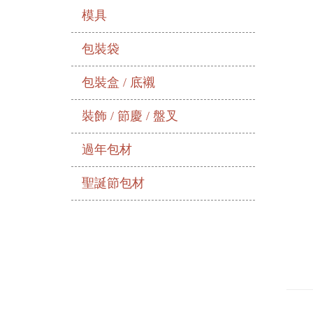
模具
包裝袋
包裝盒 / 底襯
裝飾 / 節慶 / 盤叉
過年包材
聖誕節包材