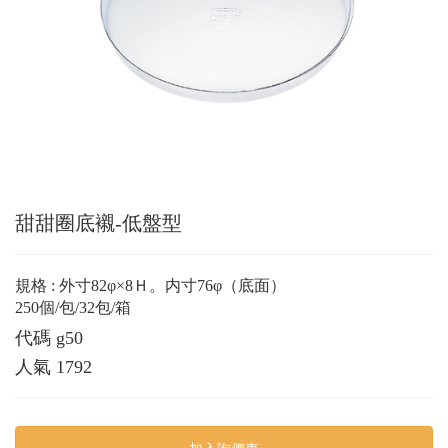
甜甜圈底襯-低盤型
規格 : 外寸82φ×8Ｈ。内寸76φ（底面）
250個/包/32包/箱
代碼
g50
人氣
1792