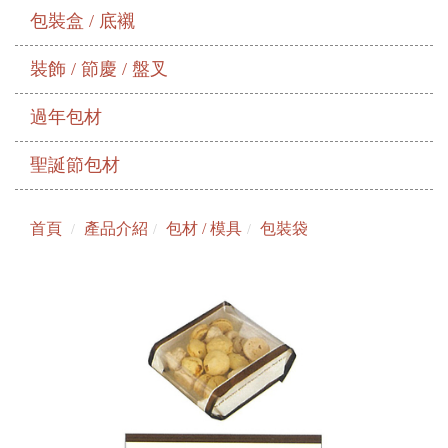
包裝盒 / 底襯
裝飾 / 節慶 / 盤叉
過年包材
聖誕節包材
首頁
產品介紹
包材 / 模具
包裝袋